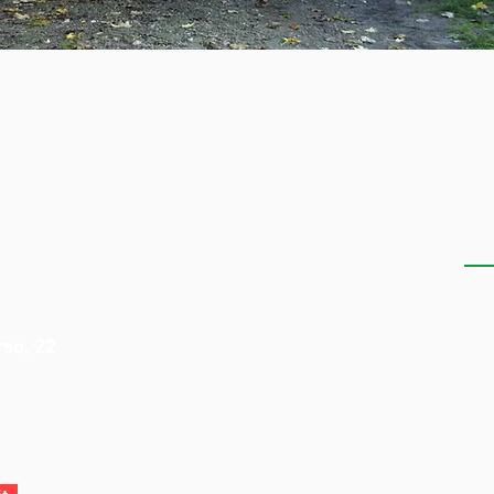
S
rso, 22