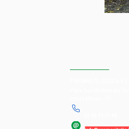
CONTATTI
PROMO.S. SSD a r.l.
Viale San Michele del Ca
20144 Milano – IT
​ 02 38 25 95 80